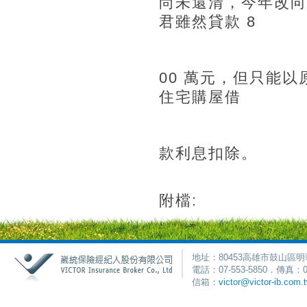
尚未還清，今年改向 
君雖然貸款 8
00 萬元，但只能以
住宅購屋借
款利息扣除。
附檔:
地址：80453高雄市鼓山區明
電話：07-553-5850．傳真：0
信箱：
victor@victor-ib.com.