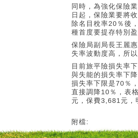
同時，為強化保險業
日起，保險業要將收
除名目稅率20％後
種首度要提存特別盈
保險局副局長王麗惠
失率波動度高，所以
目前旅平險損失率下
與失能的損失率下降
損失率下限是70％
直接調降10％，表
元，保費3,681元，
附檔: