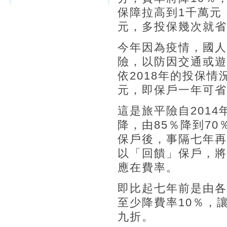
保障拉高到1千萬元
元，多投保幾次就省
今年因為疫情，國人
險，以防因交通或遊
依2018年的投保
元，即保戶一年可省
這是旅平險自201
降，由85％降到7
保戶後，事隔七年再
以「回饋」保戶，將
應在費率。
即比起七年前是由各
至少降費率10％，
九折。