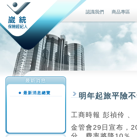
認識我們
商品專區
最新消息總覽
明年起旅平險不
工商時報 彭禎伶 、
金管會29日宣布，2
分，費率將降10％