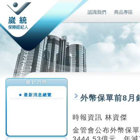
認識我們
商品專區
最新消息總覽
外幣保單前8月
時報資訊 林資傑
金管會公布外幣保單
3444.53億元、