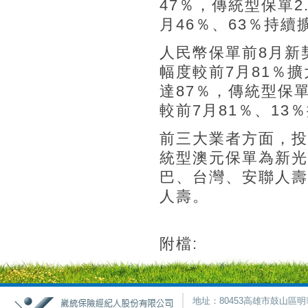
47％，傳統型保單2
月46％、63％持續
人民幣保單前8月新契
幅度較前7月81％擴
達87％，傳統型保單
較前7月81％、13
前三大業者方面，投
統型澳元保單為新光
巴、台灣、安聯人壽
人壽。
附檔:
地址：80453高雄市鼓山區明