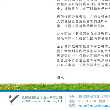
餘種類基金得於境內發行外幣級
金之外幣級別，也可以銷售予外
投信投顧公會表示，之前金管會
人買台股基金用新台幣買進即可
事，投資人還得承受匯兌風險。
此次開放主要是因為有些外幣投
資保單即可以投資以國內有價證
金管會開放外幣投資保單全權委
資外幣級別國內股票型基金的外
投資契約中，必須約定保險公司
別合計不得超過全委保單帳戶淨
行查核事項，並依相關央行規定
附檔:
地址：80453高雄市鼓山區明
電話：07-553-5850．傳真：0
信箱：
victor@victor-ib.com.