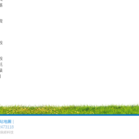
基
資
投
投
託
級
例
站地圖
|
2473118
by 保經科技