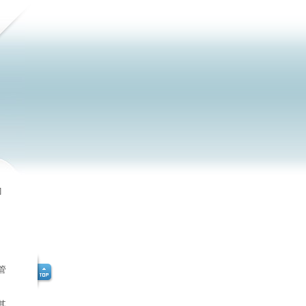
]
管
其