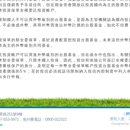
別且僅銷售予非居住民，但近期金管會開放以投資國內為主的股票型
幣投資保單全權委託投資帳戶。
限制國人不可以買外幣級別的台股基金，是因為主管機關認為國內投
，不必換成外幣，再用外幣買進以外幣計價的台股基金，如此不但費
資保單的類全委保單，基於資產配置想投資台股基金，未來這些外幣
券為主的外幣級別共同基金。
託投資帳戶可以買進外幣級別的台股基金，但在函令中也指出，有關
幣類全委保單，只限本國人投保，因此，投信和保險公司簽訂全權委
應審核保戶的身分，及明定每一外幣全委保單帳戶投資台股基金外幣
資產價值的5％；至於投信必須就該項限制納入投信內部制度中列入
向央行申報。
|
網
華路251號9樓
瀏覽人數：
7-553-5971．免付費電話：0800-022322
Designed 
tw