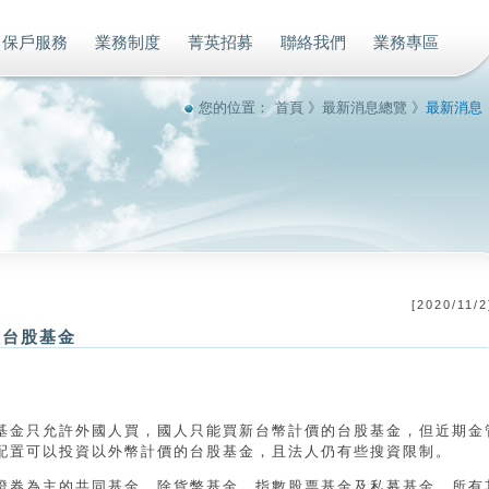
保戶服務
業務制度
菁英招募
聯絡我們
業務專區
您的位置：
首頁
》
最新消息總覽
》
最新消息
[
2020/11/2
價台股基金
基金只允許外國人買，國人只能買新台幣計價的台股基金，但近期金
配置可以投資以外幣計價的台股基金，且法人仍有些搜資限制。
證券為主的共同基金，除貨幣基金、指數股票基金及私募基金，所有