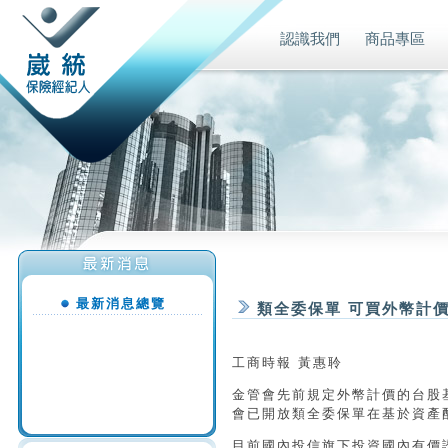
認識我們
商品專區
最新消息總覽
類全委保單 可買外幣計
工商時報 黃惠聆
金管會先前規定外幣計價的台股
會已開放類全委保單在基於資產
目前國內投信旗下投資國內有價