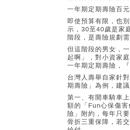
一年期定期壽險百元
即使預算有限，也別
示，30至40歲是
階段，是壽險規劃需
但這階段的男女，一
起啊」，對小資家庭
一年期定期壽險，『
台灣人壽舉自家針對
期壽險」為例，建議
第一、有開車騎車上
額的「Fun心保傷
險」附約，每年只要
骨折三重保障，若交
給付。