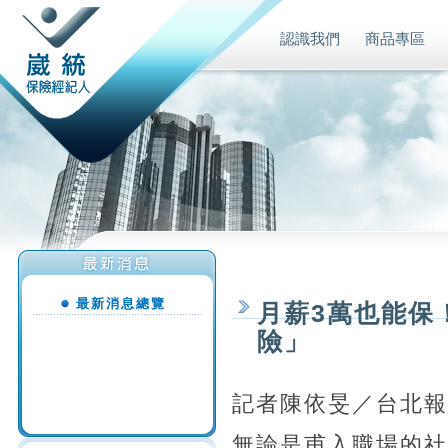
認識我們
商品專區
最新消息總覽
月薪3萬也能保
險」
記者陳依旻／台北報
無論是甫入職場的社