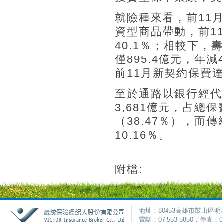
就險種來看，前11
資型商品帶動，前11
40.1％；相較下
僅895.4億元，年
前11月新契約保費達3
至於通路以銀行經代
3,681億元，占總
（38.47％），而
10.16％。
附檔:
地址：80453高雄市鼓山區明
電話：07-553-5850．傳真：0