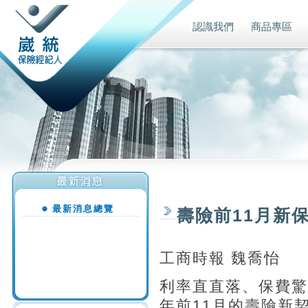
認識我們
商品專區
最新消息總覽
壽險前11月新
工商時報 魏喬怡
利率直直落、保費驚
年前11月的壽險新