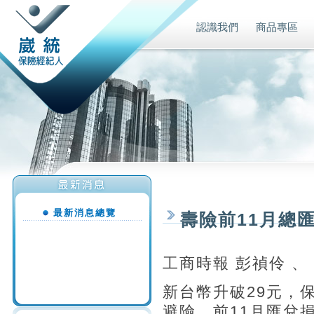
認識我們
商品專區
最新消息總覽
壽險前11月總匯
工商時報 彭禎伶 、
新台幣升破29元，
避險，前11月匯兌損