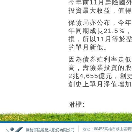
今年前11月壽險國外
投資最大收益，值得
保險局亦公布，今年前
年同期成長21.5
損，所以11月等於
的單月新低。
因為債券殖利率走低
高，壽險業投資的股
2兆4,655億元，
創史上單月淨值增加
附檔:
地址：80453高雄市鼓山區明