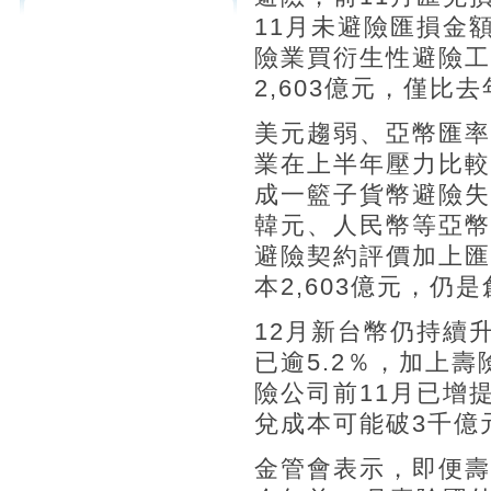
11月未避險匯損金
險業買衍生性避險工
2,603億元，僅比去
美元趨弱、亞幣匯率
業在上半年壓力比較
成一籃子貨幣避險失
韓元、人民幣等亞幣
避險契約評價加上匯
本2,603億元，仍
12月新台幣仍持續
已逾5.2％，加上
險公司前11月已增
兌成本可能破3千億
金管會表示，即便壽