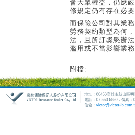
會大眾權益，仍應嚴
條規定仍有存在必要
而保險公司對其業務
勞務契約類型為何，
法，且所訂獎懲辦法
濫用或不當影響業務
附檔:
地址：80453高雄市鼓山區明
電話：07-553-5850．傳真：0
信箱：
victor@victor-ib.com.