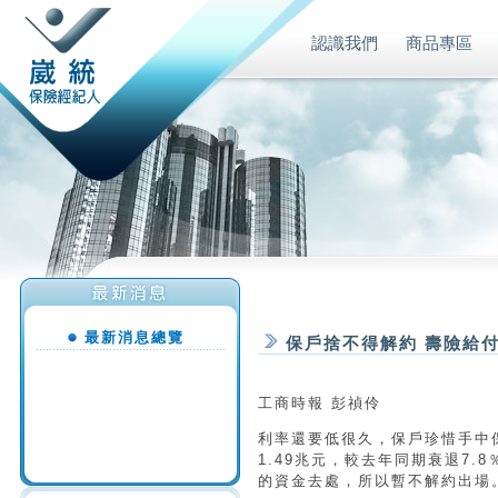
認識我們
商品專區
最新消息總覽
保戶捨不得解約 壽險給
工商時報 彭禎伶
利率還要低很久，保戶珍惜手中
1.49兆元，較去年同期衰退7
的資金去處，所以暫不解約出場