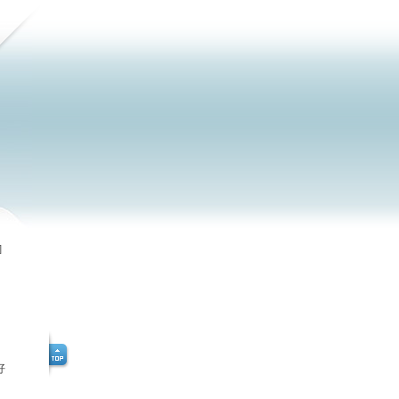
]
近
好