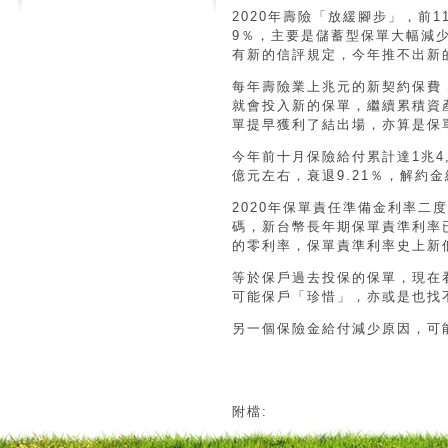
2020年壽險「放緩腳步」，前1
9％，主要是儲蓄型保單大幅減
有新的信評規定，今年推不出新
每年壽險業上兆元的新契約保費
就會投入新的保單，繼續累積資
單提早獲利了結出場，亦算是保
今年前十月保險給付累計達1兆4,8
億元左右，衰退9.21％，解約
2020年保單責任準備金利率二
碼，新台幣長年期保單責準利率
的零利率，保單責準利率史上新
等於保戶過去投保的保單，現在
可能保戶「珍惜」，亦或是也找
另一個保險金給付減少原因，可
附檔: