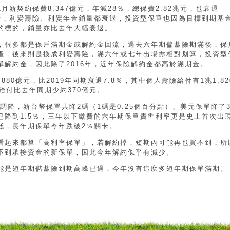
1月新契約保費8,347億元，年減28％，總保費2.82兆元，也衰退
少，利變壽險、利變年金銷量都衰退，投資型保單也因為目標到期基
的標的，銷量亦比去年大幅衰退。
，很多都是保戶滿期金或解約金回流，過去六年期儲蓄險期滿後，保
產，後來則是換成利變壽險，滿六年或七年出場亦相對划算，投資型
單解約金，因此除了2016年，近年保險解約金都高於滿期金。
80億元，比2019年同期衰退7.8％，其中個人壽險給付有1兆1,82
金給付比去年同期少約370億元。
度調降，新台幣保單共降2碼（1碼是0.25個百分點）、美元保單降了
已降到1.5％，三年以下繳費的六年期保單責準利率更是史上首次出
低，長年期保單今年跌破2％關卡。
看起來都算「高利率保單」，若解約掉，短期內可能再也買不到，所
不到承接資金的新保單，因此今年解約似乎有減少。
能是短年期儲蓄險到期高峰已過，今年沒有這麼多短年期保單滿期。