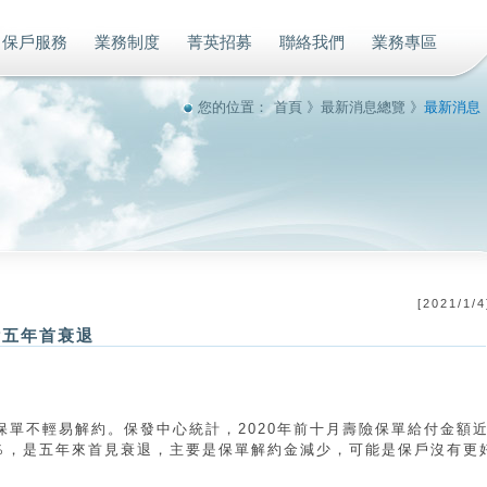
保戶服務
業務制度
菁英招募
聯絡我們
業務專區
您的位置：
首頁
》
最新消息總覽
》
最新消息
[
2021/1/4
付五年首衰退
保單不輕易解約。保發中心統計，2020年前十月壽險保單給付金額
.8％，是五年來首見衰退，主要是保單解約金減少，可能是保戶沒有更
。