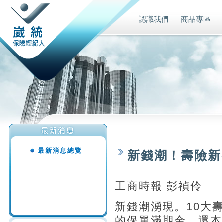
認識我們
商品專區
最新消息總覽
新錢潮！壽險新
工商時報 彭禎伶
新錢潮湧現。10大
的保單滿期金、還本