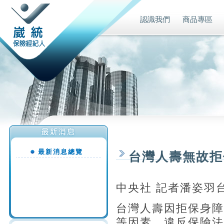
認識我們
商品專區
最新消息總覽
台灣人壽無故拒
中央社 記者潘姿羽台
台灣人壽因拒保身障
等因素，違反保險法