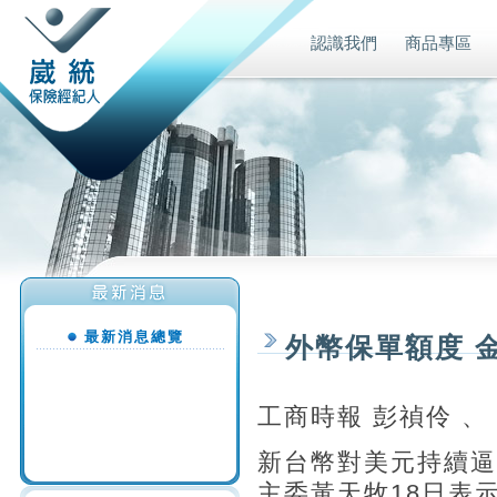
認識我們
商品專區
最新消息總覽
外幣保單額度 
工商時報 彭禎伶 、
新台幣對美元持續逼
主委黃天牧18日表