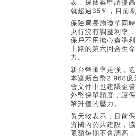
表，採個案申請提高
就超過35％，目前
保險局長施瓊華同時
央行沒有調整利率，
保戶不用擔心責準利
上路的第六回合生命
力。
新台幣匯率走強，造
本達新台幣2,96
會文件中也建議金管
外幣保單額度，讓保
幣升值的壓力。
黃天牧表示，目前保
資國內公共建設，協
限額短期不會調高，