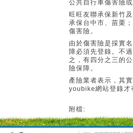
公共自行車傷害險或
旺旺友聯承保新竹及
承保台中市、苗栗；
傷害險。
由於傷害險是採實名
障必須先登錄。不過
之，有四分之三的公
險保障。
產險業者表示，其實
youbike網站登
附檔: