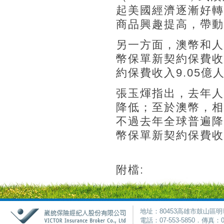
起美國經濟逐漸好轉
商品興趣提高，帶動
另一方面，澳幣和人
幣保單新契約保費收
約保費收入9.05億
張玉煇指出，去年人
降低；至於澳幣，相
不過去年全球普遍降
幣保單新契約保費收
附檔:
地址：80453高雄市鼓山區明
電話：07-553-5850．傳真：0