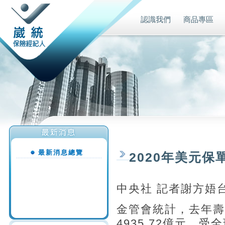
認識我們
商品專區
最新消息總覽
2020年美元保
中央社 記者謝方娪台
金管會統計，去年壽
4935.72億元，