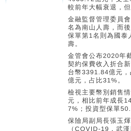
較前年大幅衰退，但
金融監督管理委員會
名為南山人壽，而後
保單第1名則為國泰
壽。
金管會公布2020
契約保費收入折合新台
台幣3391.84億元
億元，占比31%。
檢視主要幣別銷售情
元，相比前年成長14
7%；投資型保單50
保險局副局長張玉煇
（COVID-19，