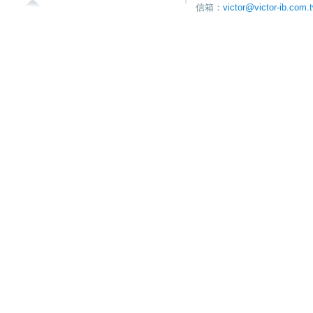
信箱：
victor@victor-ib.com.