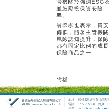
管機關於強調ESG
並鼓勵投保資安險，
率。
翁翠柳也表示，資安
偏低，隨著主管機關
風險認知提升，保險
都有固定比例的成長
保險商品之一。
附檔:
地址：80453高雄市鼓山區明
電話：07-553-5850．傳真：0
信箱：
victor@victor-ib.com.