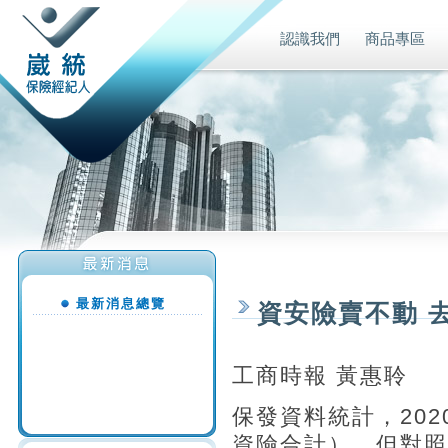
認識我們
商品專區
最新消息總覽
資安險賣不動 去
工商時報 黃惠聆
保發資料統計，202
資險合計），但對照