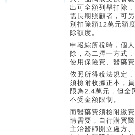
出可全額列舉扣除，
需長期照顧者，可另
別扣除額12萬元額
除額度。
申報綜所稅時，個人
除，為二擇一方式，
使用保險費、醫藥費
依照所得稅法規定，
須檢附收據正本，員
限為2.4萬元，但
不受金額限制。
而醫藥費須檢附繳費
情需要，自行購買醫
主治醫師開立處方、