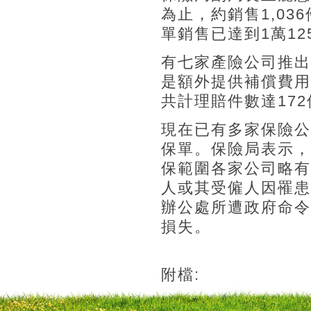
為止，約銷售1,0
單銷售已達到1萬1
有七家產險公司推出
是額外提供補償費用
共計理賠件數達172
現在已有多家保險公
保單。保險局表示，
保範圍各家公司略有
人或其受僱人因罹患
辦公處所遭政府命令
損失。
附檔: