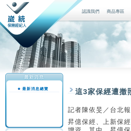
認識我們
商品專區
最新消息總覽
這3家保經遭撤
記者陳依旻／台北報
昇億保經、上新保經
增資，其中，昇億保