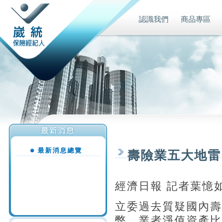
認識我們
商品專區
最新消息總覽
壽險業五大地雷
經濟日報 記者葉憶
立委過去質疑國內壽
弊、業者淨值資產比