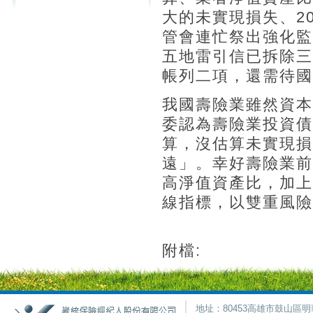
大的未實現損失、20
管會連忙祭出強化監
五地雷引信已拆除三
帳列二項，還需待國
我國壽險業雖然資本
委認為壽險業投資債
算，沒估算未實現損
遠」。幸好壽險業前
高淨值資產比，加上
線指標，以雙重風險
附檔:
地址：80453高雄市鼓山區明