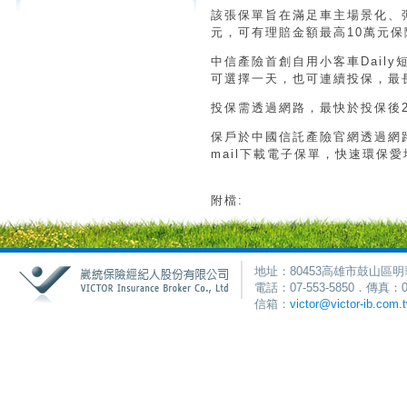
該張保單旨在滿足車主場景化、
元，可有理賠金額最高10萬元保
中信產險首創自用小客車Dail
可選擇一天，也可連續投保，最
投保需透過網路，最快於投保後2
保戶於中國信託產險官網透過網
mail下載電子保單，快速環保
附檔:
地址：80453高雄市鼓山區明
電話：07-553-5850．傳真：0
信箱：
victor@victor-ib.com.