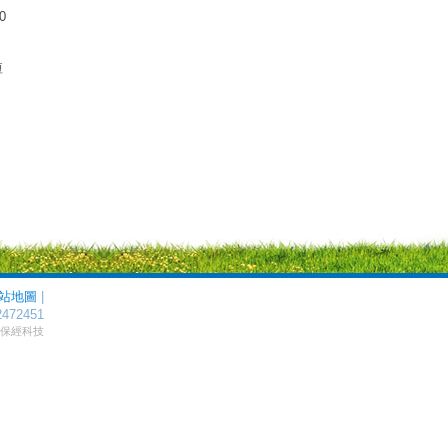
0
短
站地圖
|
2472451
by 保經科技