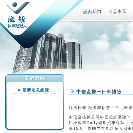
認識我們
商品專區
最新消息總覽
中信產推一日車體險
經濟日報 記者陳怡慈／台北報導
中信金控孫公司中國信託產險昨
用小客車Daily短期汽車保險
長15天，為國內首見超短天期車