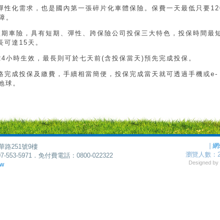
彈性化需求，也是國內第一張碎片化車體保險。保費一天最低只要12
障。
y短期車險，具有短期、彈性、跨保險公司投保三大特色，投保時間最
長可達15天。
4小時生效，最長則可於七天前(含投保當天)預先完成投保。
路完成投保及繳費，手續相當簡便，投保完成當天就可透過手機或e-
愛地球。
|
網
華路251號9樓
瀏覽人數：
7-553-5971．免付費電話：0800-022322
Designed 
tw