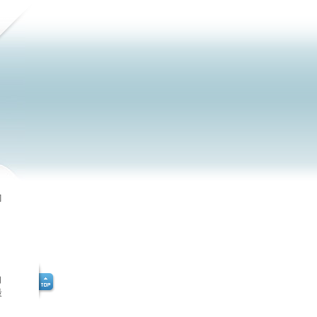
]
自
最