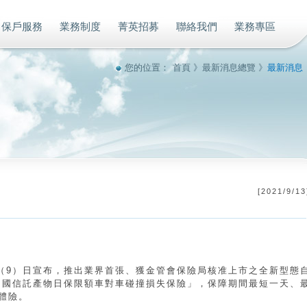
保戶服務
業務制度
菁英招募
聯絡我們
業務專區
您的位置：
首頁
》
最新消息總覽
》
最新消息
[
2021/9/13
（9）日宣布，推出業界首張、獲金管會保險局核准上市之全新型態
「中國信託產物日保限額車對車碰撞損失保險」，保障期間最短一天、
體險。