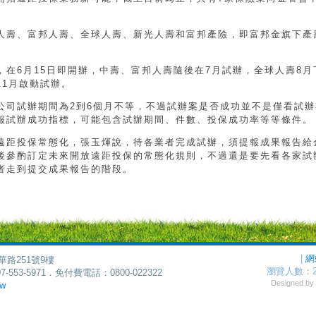
。
人壽、富邦人壽、全球人壽、新光人壽和富邦產險，即富邦金旗下產
在6月15日即開辦，中壽、富邦人壽隨後在7月試辦，全球人壽8月
11月啟動試辦。
公司試辦期間為2到6個月不等，不過試辦案是否成功並不是僅看試辦
報試辦成功指標，可能包含試辦期間、件數、投保成功率等等條件。
遠距投保常態化，張玉煇說，待各業者完成試辦，須提報成果報告給
後參酌訂定未來開放遠距投保的常態化規則，不過還是要先看各家試
者走到提交成果報告的階段。
|
網
華路251號9樓
瀏覽人數：
7-553-5971．免付費電話：0800-022322
Designed 
tw