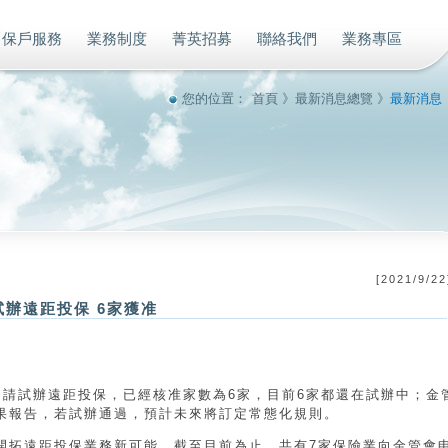
保戶服務
業務制度
菁英招募
聯絡我們
業務專區
您的位置：
首頁
》
最新消息總覽
》
最新消息
[
2021/9/22
辦遠距投保 6家獲准
申請試辦遠距投保，已經核准家數為6家，目前6家都還在試辦中；金
果報告，若試辦通過，預計未來將訂定常態化規則。
開拓遠距投保業務新可能，截至目前為止，共有7家保險業向金管會