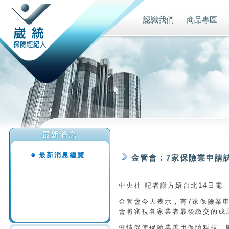
認識我們
商品專區
最新消息總覽
金管會：7家保險業申請試
中央社 記者謝方娪台北14日電
金管會今天表示，有7家保險業
會將審視各家業者最後繳交的成
疫情促使保險業善用保險科技，