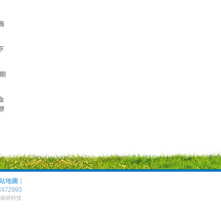
壽
下
期
金
辦
站地圖
|
2472993
by 保經科技