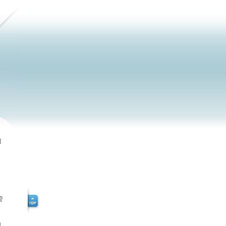
]
管
申