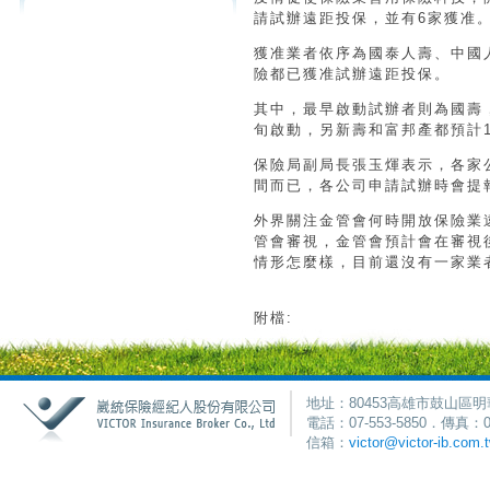
請試辦遠距投保，並有6家獲准
獲准業者依序為國泰人壽、中國
險都已獲准試辦遠距投保。
其中，最早啟動試辦者則為國壽，
旬啟動，另新壽和富邦產都預計
保險局副局長張玉煇表示，各家
間而已，各公司申請試辦時會提
外界關注金管會何時開放保險業
管會審視，金管會預計會在審視
情形怎麼樣，目前還沒有一家業
附檔:
地址：80453高雄市鼓山區明
電話：07-553-5850．傳真：0
信箱：
victor@victor-ib.com.