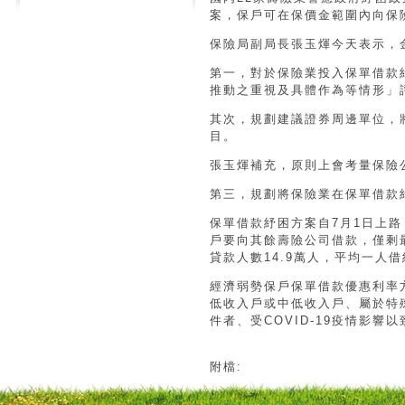
案，保戶可在保價金範圍內向保
保險局副局長張玉煇今天表示，
第一，對於保險業投入保單借款
推動之重視及具體作為等情形」
其次，規劃建議證券周邊單位，
目。
張玉煇補充，原則上會考量保險
第三，規劃將保險業在保單借款
保單借款紓困方案自7月1日上路
戶要向其餘壽險公司借款，僅剩最
貸款人數14.9萬人，平均一人借
經濟弱勢保戶保單借款優惠利率
低收入戶或中低收入戶、屬於特
件者、受COVID-19疫情影響
附檔: