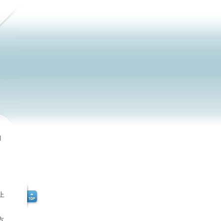
]
上
方