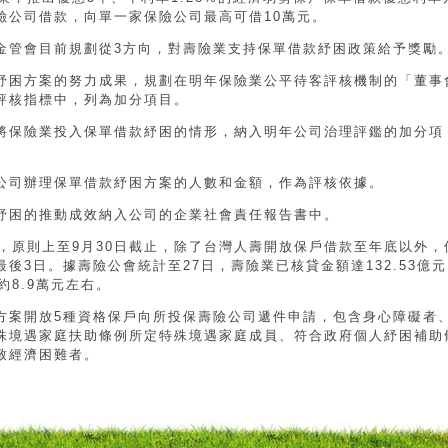
險公司借款，向單一家保險公司最高可借10萬元。
金管會目前規劃從3方向，對壽險業支持保單借款紓困政策給予獎勵
紓困方案的努力成果，規劃在明年保險業公平待客評核機制的「董事
評核指標中，列為加分項目。
將保險業投入保單借款紓困的情形，納入明年公司治理評鑑的加分項
公司辦理保單借款紓困方案的人數和金額，作為評核依據。
紓困的推動成效納入公司的企業社會責任報告書中。
，原則上至9月30日截止，除了台灣人壽開放保戶借款至年底以外，
後3日。據壽險公會統計至27日，壽險業已核貸金額達132.53億
約8.9萬元左右。
方案開放5種資格保戶向所投保壽險公司遞件申請，包含身心障礙者
殊境遇家庭扶助條例所定特殊境遇家庭成員、符合政府個人紓困補助
以致經濟困難者。