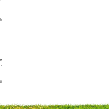
。
會
保
元，
、
條