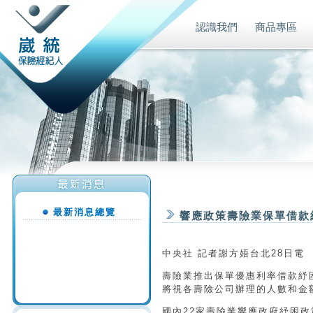
認識我們
商品專區
最新消息總覽
響應政策壽險業保單借款紓
中央社 記者謝方娪台北28日電
壽險業推出保單優惠利率借款紓困
將視各壽險公司辦理的人數和金
國內22家壽險業響應政府紓困政