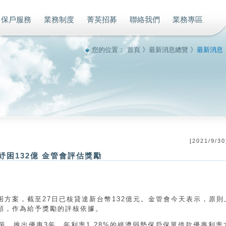
保戶服務
業務制度
菁英招募
聯絡我們
業務專區
您的位置：
首頁
》
最新消息總覽
》
最新消息
[
2021/9/30
困132億 金管會評估獎勵
方案，截至27日已核貸達新台幣132億元。金管會今天表示，原則
額，作為給予獎勵的評核依據。
策，推出優惠3年、年利率1.28%的經濟弱勢保戶保單借款優惠利率