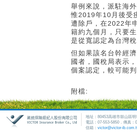
舉例來說，派駐海外
惟2019年10月後
遭除戶，在2022年
籍約九個月，只要生
是從寬認定為台灣稅
但如果該名台幹經濟
國者，國稅局表示，
個案認定，較可能判
附檔:
地址：80453高雄市鼓山區明
電話：07-553-5850．傳真：0
信箱：
victor@victor-ib.com.