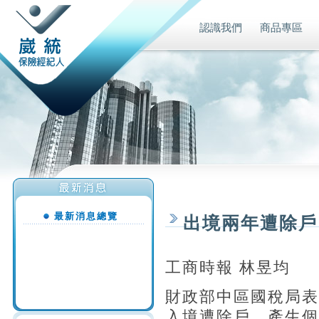
認識我們
商品專區
最新消息總覽
出境兩年遭除戶
工商時報 林昱均
財政部中區國稅局表
入境遭除戶，產生個