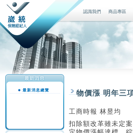
認識我們
商品專區
最新消息總覽
物價漲 明年三
工商時報 林昱均
扣除額改革雖未定案
定物價漲幅達標，綜所