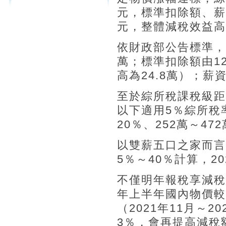
元，標準扣除額、薪資
元，整體減稅效益高達
依財政部公告標準，2
萬；標準扣除額由12
高為24.8萬）；薪
至於綜所稅課稅級距
以下適用5％綜所稅率
20％、252萬～47
以雙薪五口之家而言
5％～40％計算，20
不僅明年報稅享減稅
年上半年國內物價較
（2021年11月～
3％，會再提高減稅