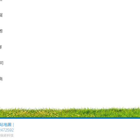
羅
際
煇
公司
商
站地圖
|
2472592
by 保經科技