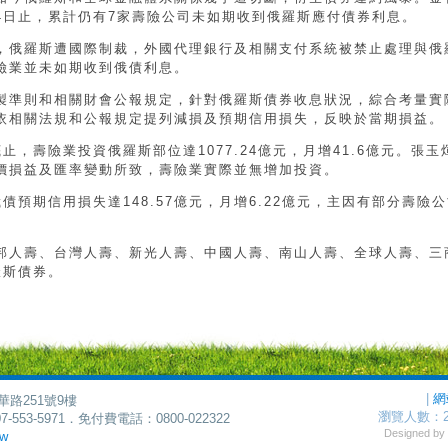
14日止，累計仍有7家壽險公司未如期收到俄羅斯應付債券利息。
，俄羅斯遭國際制裁，外國代理銀行及相關支付系統被禁止處理與俄
險業並未如期收到俄債利息。
製準則和相關財會公報規定，針對俄羅斯債券收息狀況，綜合考量實
依相關法規和公報規定提列減損及預期信用損失，反映於當期損益。
，壽險業投資俄羅斯部位達1077.24億元，月增41.6億元。張玉
價損益及匯率變動所致，壽險業實際並無增加投資。
債預期信用損失達148.57億元，月增6.22億元，主因有部分壽險
邦人壽、台灣人壽、新光人壽、中國人壽、南山人壽、全球人壽、三
羅斯債券。
|
網
華路251號9樓
瀏覽人數：
7-553-5971．免付費電話：0800-022322
Designed 
tw