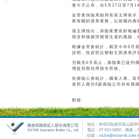
會今天公布，自5月27日至7月
金管會保險局副局長張玉煇表示
斯有關的債券業務，以致國內壽
張玉煇指出，保險業應依財報編
情況和後續預期發生違約風險，
根據金管會統計，截至今年6月底止
說明，投資部位變動主因債券評
另截至6月底止，壽險業已提列俄
增提預期信用損失所致。
依壽險公會統計，國泰人壽、富
美邦人壽共8家壽險公司持有俄
附檔:
地址：80453高雄市鼓山區明
電話：07-553-5850．傳真：0
信箱：
victor@victor-ib.com.