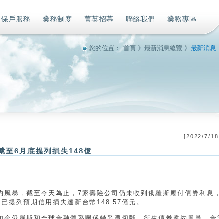
保戶服務
業務制度
菁英招募
聯絡我們
業務專區
您的位置：
首頁
》
最新消息總覽
》
最新消息
[
2022/7/18
截至6月底提列損失148億
約風暴，截至今天為止，7家壽險公司仍未收到俄羅斯應付債券利息
已提列預期信用損失達新台幣148.57億元。
如今俄羅斯和全球金融體系關係幾乎遭切斷，衍生債券違約風暴。金