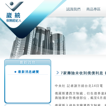
認識我們
商品專區
最新消息總覽
7家壽險未收到俄債利息 
中央社 記者謝方娪台北14日電
俄羅斯遭西方制裁，衍生債券違
壽險業針對俄債部位，截至6月底
俄羅斯入侵烏克蘭遭西方制裁，