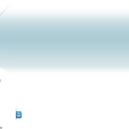
]
，
管