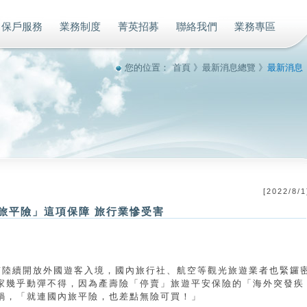
保戶服務
業務制度
菁英招募
聯絡我們
業務專區
您的位置：
首頁
》
最新消息總覽
》
最新消息
[
2022/8/1
旅平險」這項保障 旅行業慘受害
南陸續開放外國遊客入境，國內旅行社、航空等觀光旅遊業者也緊鑼
家幾乎動彈不得，因為產壽險「停賣」旅遊平安保險的「海外突發疾
鍋，「就連國內旅平險，也差點無險可買！」