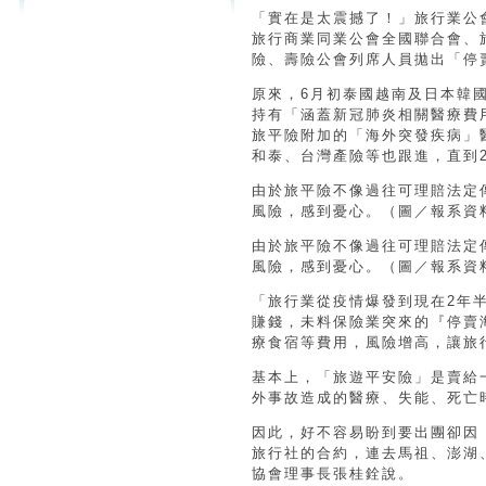
「實在是太震撼了！」旅行業公會
旅行商業同業公會全國聯合會、
險、壽險公會列席人員拋出「停
原來，6月初泰國越南及日本韓
持有「涵蓋新冠肺炎相關醫療費
旅平險附加的「海外突發疾病」
和泰、台灣產險等也跟進，直到
由於旅平險不像過往可理賠法定
風險，感到憂心。（圖／報系資
由於旅平險不像過往可理賠法定
風險，感到憂心。（圖／報系資
「旅行業從疫情爆發到現在2年
賺錢，未料保險業突來的『停賣
療食宿等費用，風險增高，讓旅
基本上，「旅遊平安險」是賣給
外事故造成的醫療、失能、死亡
因此，好不容易盼到要出團卻因
旅行社的合約，連去馬祖、澎湖
協會理事長張桂銓說。