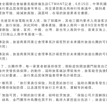
全國聯合會秘書長楊靜儀告訴CTWANT記者，6月15日，中華民國
旅行業品質保障協會等單位，與交通部觀光局例行性會議中，聽到產
賣旅平險、縮減旅責險」議題時，在場的旅遊業者全傻眼。
國先後宣布放寬觀光客入境，除了韓國外，其他三國均要求入境遊客
用」旅行保險。與此同時，國泰產險、國泰人壽同一個月9日宣布暫
醫療險，隨後，富邦、中國、台灣、新光等人壽與中信、新東京海上
22日南山人壽停售最後一張。
傳染病，旅遊商業同業公會理事長許禓哲對於未來國外旅遊出團的可
料照）
傳染病，旅遊商業同業公會理事長許禓哲對於未來國外旅遊出團的可
料照）
半了，出團停滯，每一家業者都過得很苦，期盼趕快開放國門能靠自
海外突發疾病保障』的動作，屆時旅客確診滯留海外，旅客能否負擔
行社好憂慮。」旅行業品質保障協會理事長許禓哲說。
一般民眾，「旅行業責任保險」則是賣給旅行社，協助出團旅客發生
時獲得保險賠償，以及護照等旅行文件遺失、遭竊等的補償。
「無險可買」卡關的旅行業者，頓時欲哭無淚。「保險公司片面解除
、綠島、金門團等外島團也買不到，氣得大家想提出告訴！」旅遊促