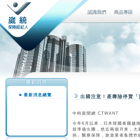
認識我們
商品專區
最新消息總覽
出國注意！產壽險停賣「
中時新聞網 CTWANT
今年6月以來，日本韓國泰國越
鼓準備出團，然近兩個月來，大
病」醫療保障，旅遊業者集體炸