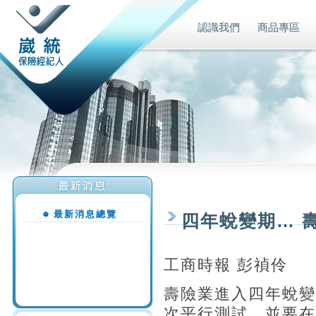
認識我們
商品專區
最新消息總覽
四年蛻變期… 
工商時報 彭禎伶
壽險業進入四年蛻變
次平行測試，並要在