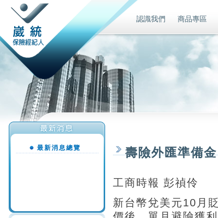
認識我們
商品專區
最新消息總覽
壽險外匯準備金 
工商時報 彭禎伶
新台幣兌美元10月
價後，單月避險獲利