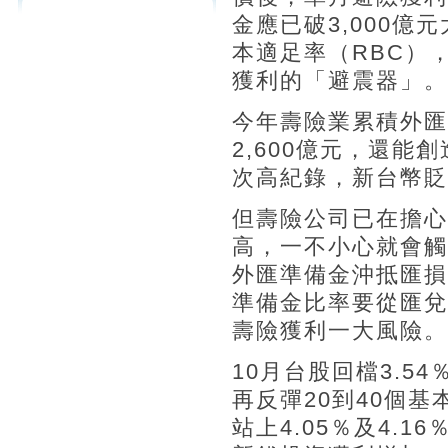
金應已破3,000
本適足率（RBC）
獲利的「避震器」。
今年壽險業累積外匯
2,600億元，還能
次高紀錄，新台幣貶
但壽險公司已在擔心
高，一不小心就會觸
外匯準備金沖抵匯損
準備金比率要從匯兌
壽險獲利一大風險。
10月台股回檔3.5
再反彈20到40個基
站上4.05％及4.1