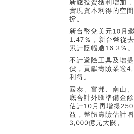
新錢投資獲利增加，
實現資本利得的空間
撐。
新台幣兌美元10月繼
1.47％，新台幣從去
累計貶幅逾16.3％
不計避險工具及增提
價，貢獻壽險業逾4
利得。
國泰、富邦、南山、
底合計外匯準備金餘
估計10月再增提25
益，整體壽險估計增
3,000億元大關。