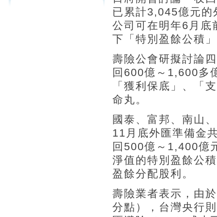
已累計3,045億
公司可在明年6月底
下「特別盈餘公積」
壽險公會研擬討論四
回600億～1,60
「獲利保底」、「支
命丸。
國泰、富邦、南山、
11月底外匯準備金共
回500億～1,40
淨值的特別盈餘公積
盈餘分配股利。
壽險業者表示，由於美
分點），台灣央行則