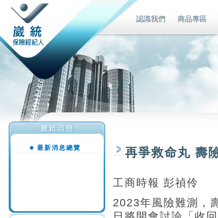
認識我們
商品專區
最新消息總覽
再爭救命丸 壽
工商時報 彭禎伶
2023年風險難測
日將開會討論「收回