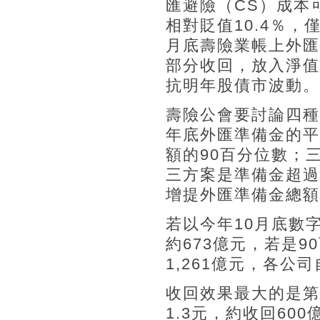
匯避險（CS）成本
相對貶值10.4％，僅
月底壽險業帳上外匯
部分收回，放入淨值
抗明年股債市波動。
壽險公會要討論四種收
年底外匯準備金的平均
額的90百分位數；
三方案是準備金超過
增提外匯準備金總額
若以今年10月底數
約673億元，若是9
1,261億元，各公
收回效果最大的是第
1.3元，約收回60